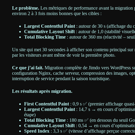
Le problème.
Les métriques de performance avant la migration pa
environ 2 à 3 fois moins bonnes que les cibles :
Largest Contentful Paint
: autour de 30 s (affichage du c
Cumulative Layout Shift
: autour de 1,0 (stabilité visuel
Total Blocking Time
: autour de 360 ms (réactivité – seu
Un site qui met 30 secondes à afficher son contenu principal sur 
par les visiteurs avant même de voir la première photo.
Ce que j’ai fait.
Migration complète de Jimdo vers WordPress sur
configuration Nginx, cache serveur, compression des images, opt
interruption de service pendant la saison touristique.
Les résultats après migration.
First Contentful Paint
: 0,9 s ✅ (premier affichage quasi
Largest Contentful Paint
: 14,7 s → en cours d’optimisat
étape)
Total Blocking Time
: 180 ms ✅ (en dessous du seuil Go
Cumulative Layout Shift
: 0,54 → en cours d’optimisation
Speed Index
: 3,3 s ✅ (vitesse d’affichage perçue correct