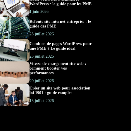
WordPress : le guide pour les PME
1 juin 2026
Refonte site internet entreprise : le
guide des PME
28 juillet 2026
Combien de pages WordPress pour
une PME ? Le guide idéal
23 juillet 2026
Vitesse de chargement site web :
comment booster vos
performances
20 juillet 2026
Créer un site web pour association
loi 1901 : guide complet
15 juillet 2026